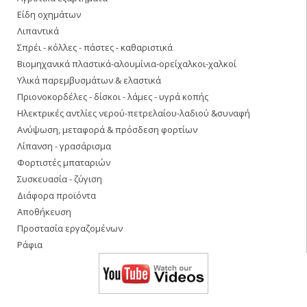
Είδη οχημάτων
Λιπαντικά
Σπρέι - κόλλες - πάστες - καθαριστικά
Βιομηχανικά πλαστικά-αλουμίνια-ορείχαλκοι-χαλκοί
Υλικά παρεμβυσμάτων & ελαστικά
Πριονοκορδέλες - δίσκοι - λάμες - υγρά κοπής
Ηλεκτρικές αντλίες νερού-πετρελαίου-λαδιού &συναφή
Ανύψωση, μεταφορά & πρόσδεση φορτίων
Λίπανση - γρασάρισμα
Φορτιστές μπαταριών
Συσκευασία - ζύγιση
Διάφορα προϊόντα
Αποθήκευση
Προστασία εργαζομένων
Ράφια