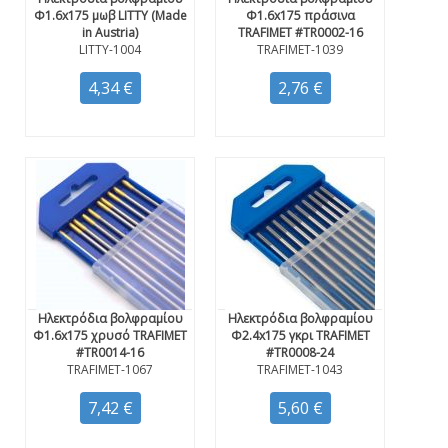
Φ1.6x175 μωβ LITTY (Made
Φ1.6x175 πράσινα
in Austria)
TRAFIMET #TR0002-16
LITTY-1004
TRAFIMET-1039
4,34 €
2,76 €
Ηλεκτρόδια βολφραμίου
Ηλεκτρόδια βολφραμίου
Φ1.6x175 χρυσό TRAFIMET
Φ2.4x175 γκρι TRAFIMET
#TR0014-16
#TR0008-24
TRAFIMET-1067
TRAFIMET-1043
7,42 €
5,60 €