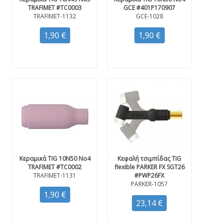
TRAFIMET #TC0003
GCE #401P170907
TRAFIMET-1132
GCE-1028
1,90 €
1,90 €
Κεραμικά TIG 10N50 Νο4
Κεφαλή τσιμπίδας TIG
TRAFIMET #TC0002
flexible PARKER FX SGT26
TRAFIMET-1131
#PWP26FX
PARKER-1057
1,90 €
23,14 €