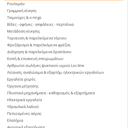
Ρουλεμάν
Γραμμική κίνηση
Τσιμούχες & o-rings
Βίδες - σφήνες - ασφάλειες - περτσίνια
Μετάδοση κίνησης
Τορνευση & παρελκόμενα τόρνου
Φρεζάρισμα & παρελκόμενα φρέζας
Διάτρηση & παρελκόμενα δραπάνου
Κοπή & επισκευή σπειρωμάτων
Αρθρωτοί σωλήνες ψυκτικού υγρού Loc-line
Λείανση, αναλώσιμα & εξαρτήμ. ηλεκτρικών εργαλείων
Εργαλεία χειρός
Όργανα μέτρησης
Πλυστικά μηχανήματα - καθαρισμός & εξαρτήματα
Ηλεκτρικά εργαλεία
Υδραυλικά λαδιού
Πεπιεσμένος αέρας
Ελατήρια
Αγροτικά εξαρτήματα