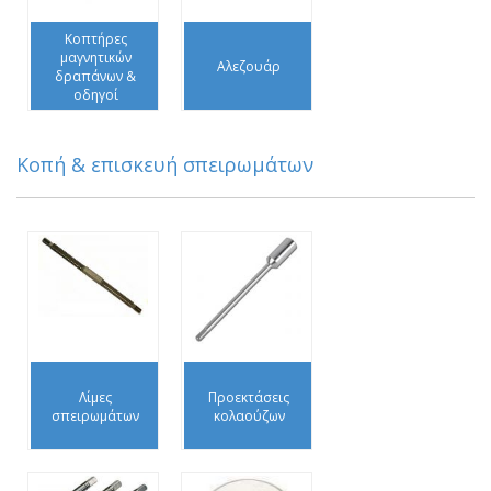
Κοπτήρες
μαγνητικών
Αλεζουάρ
δραπάνων &
οδηγοί
Κοπή & επισκευή σπειρωμάτων
Λίμες
Προεκτάσεις
σπειρωμάτων
κολαούζων