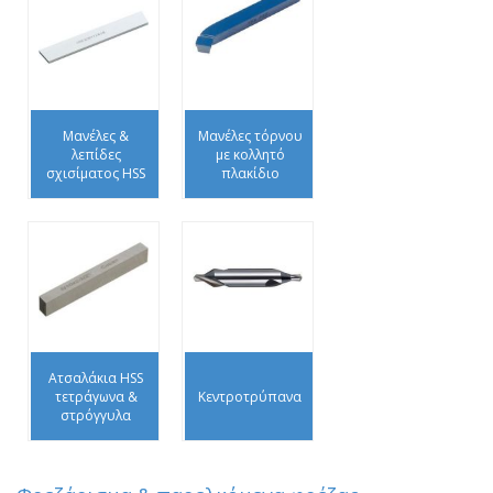
Μανέλες &
Μανέλες τόρνου
λεπίδες
με κολλητό
σχισίματος HSS
πλακίδιο
Ατσαλάκια HSS
τετράγωνα &
Κεντροτρύπανα
στρόγγυλα