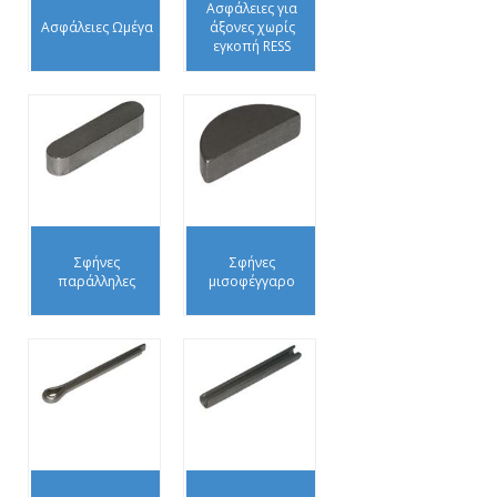
Ασφάλειες για
Ασφάλειες Ωμέγα
άξονες χωρίς
εγκοπή RESS
Σφήνες
Σφήνες
παράλληλες
μισοφέγγαρο