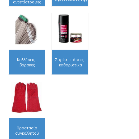
αντεπίστροφες
Κολλήσεις -
Σπρέυ - πάστες -
βόρακες
καθαριστικά
Προστασία
συγκολλητού