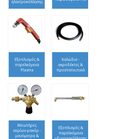
ηλεκτροκόλλησης
Εξοπλισμός &
Καλώδια -
παρελκόμενα
ακροδέκτες &
Plasma
προστατευτικά
Μειωτήρες
Εξοπλισμός &
αερίων-ρακόρ -
παρελκόμενα
μανόμετρα &
οξυγονοκόλλησης