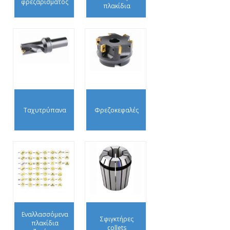
φρεζαρίσματος
πλακίδια
Ταχυτρύπανα
Φρεζοκεφαλές
Εναλλασσόμενα
Σφιγκτήρες
πλακίδια
collets