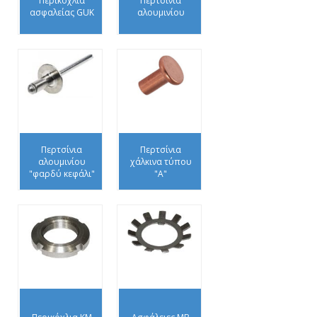
Περικόχλια
Περτσίνια
ασφαλείας GUK
αλουμινίου
Περτσίνια
Περτσίνια
αλουμινίου
χάλκινα τύπου
"φαρδύ κεφάλι"
"Α"