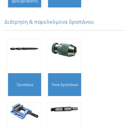
φρεζαρίσματος
Διάτρηση & παρελκόμενα δραπάνου
Τρυπάνια
Τσοκ δραπάνων