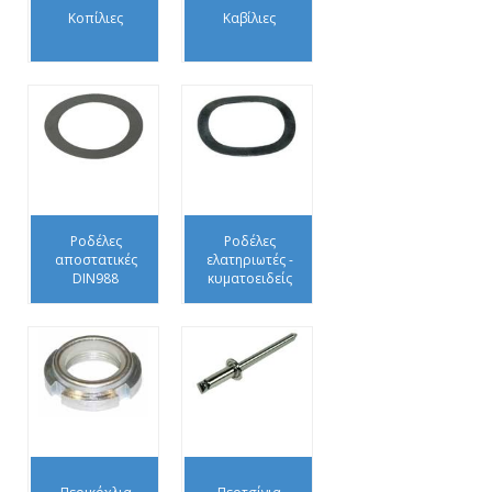
Κοπίλιες
Καβίλιες
Ροδέλες
Ροδέλες
αποστατικές
ελατηριωτές -
DIN988
κυματοειδείς