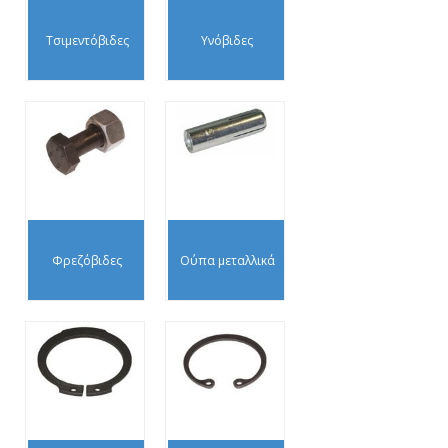
Τσιμεντόβιδες
Υνόβιδες
Φρεζόβιδες
Ούπα μεταλλικά