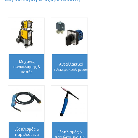
Μηχανές
Ανταλλακτικά
συγκόλλησης &
ηλεκτροκολλήσεων
κοπής
Εξοπλισμός &
Εξοπλισμός &
παρελκόμενα
παρελκόμενα TIG