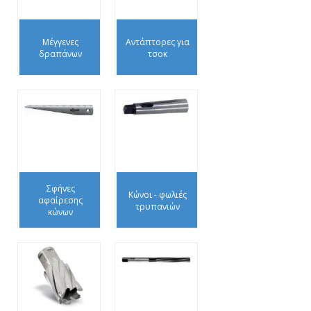
Μέγγενες
Αντάπτορες για
δραπάνων
τσοκ
Σφήνες
Κώνοι - φωλιές
αφαίρεσης
τρυπανιών
κώνων