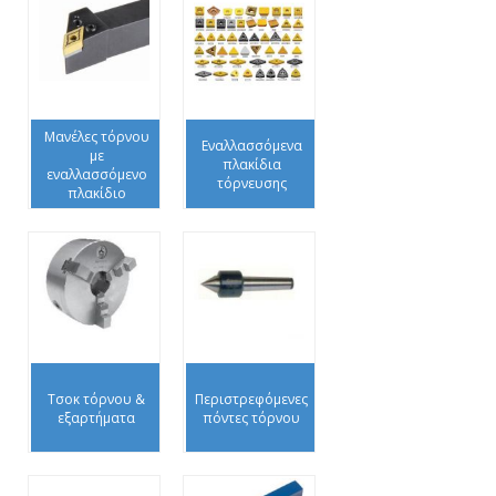
Μανέλες τόρνου
Εναλλασσόμενα
με
πλακίδια
εναλλασσόμενο
τόρνευσης
πλακίδιο
Τσοκ τόρνου &
Περιστρεφόμενες
εξαρτήματα
πόντες τόρνου