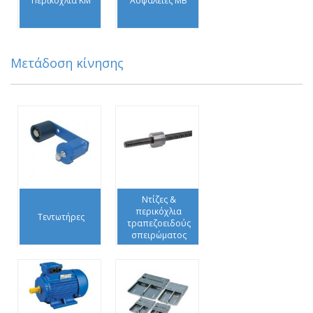
Περικόχλια KM
Ασφάλειες MB
Μετάδοση κίνησης
Ντίζες &
περικόχλια
Τεντωτήρες
τραπεζοειδούς
σπειρώματος