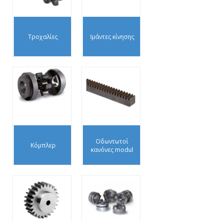
Τροχαλίες
Ιμάντες κίνησης
Οδωντωτοί
Κόμπλερ
κανόνες modul