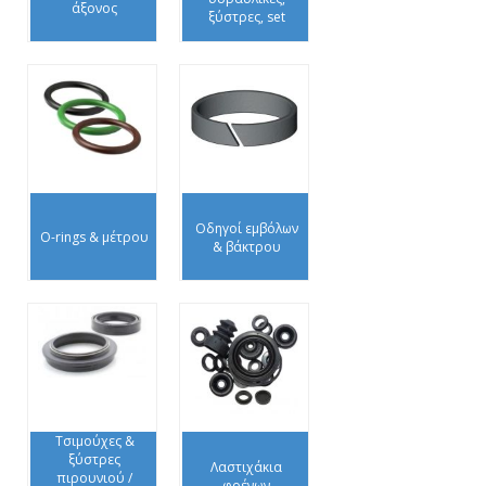
άξονος
ξύστρες, set
Οδηγοί εμβόλων
O-rings & μέτρου
& βάκτρου
Τσιμούχες &
ξύστρες
Λαστιχάκια
πιρουνιού /
φρένων