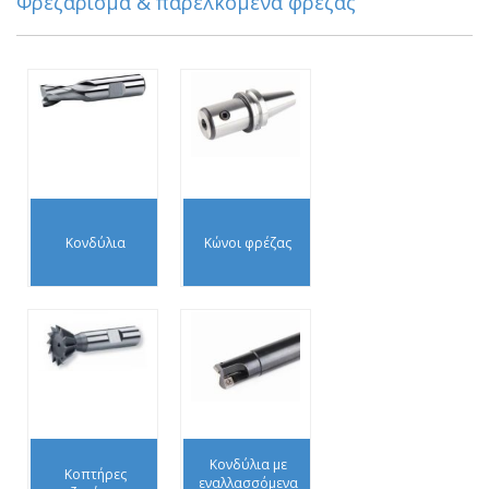
Φρεζάρισμα & παρελκόμενα φρέζας
Κονδύλια
Κώνοι φρέζας
Κονδύλια με
Κοπτήρες
εναλλασσόμενα