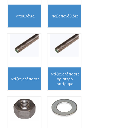
Μπουλόνια
Νοβοπανόβιδες
Ντίζες ολόπασες
Ντίζες ολόπασες
αριστερό
σπείρωμα