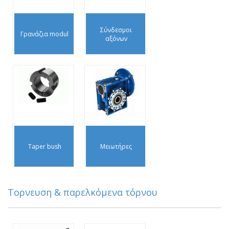
Σύνδεσμοι
Γρανάζια modul
αξόνων
Taper bush
Μειωτήρες
Τορνευση & παρελκόμενα τόρνου