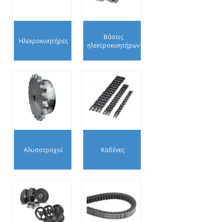
Βάσεις
Ηλεκροκινητήρες
ηλεκτροκινητήρων
Αλυσοτροχοί
Καδένες