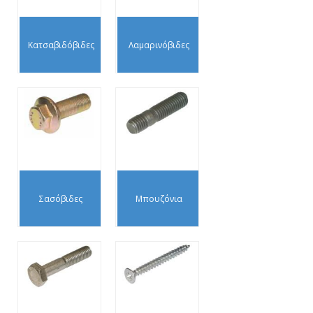
Κατσαβιδόβιδες
Λαμαρινόβιδες
Σασόβιδες
Μπουζόνια