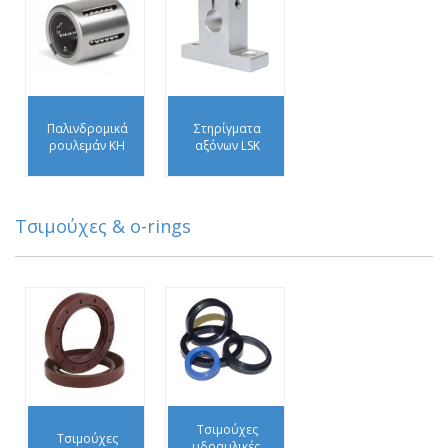
Παλινδρομικά
Στηρίγματα
ρουλεμάν KH
αξόνων LSK
Τσιμούχες & o-rings
Τσιμούχες
Τσιμούχες
υδραυλικές,