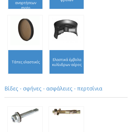
αναρτήσεων
moto
Ελαστικά έμβολα
Τάπες ελαστικές
κυλίνδρων αέρος
Βίδες - σφήνες - ασφάλειες - περτσίνια