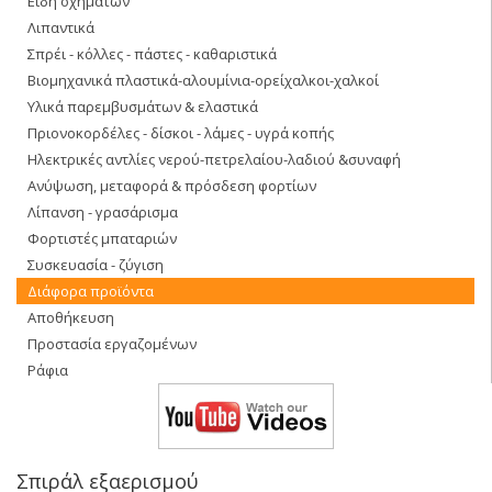
Είδη οχημάτων
Λιπαντικά
Σπρέι - κόλλες - πάστες - καθαριστικά
Βιομηχανικά πλαστικά-αλουμίνια-ορείχαλκοι-χαλκοί
Υλικά παρεμβυσμάτων & ελαστικά
Πριονοκορδέλες - δίσκοι - λάμες - υγρά κοπής
Ηλεκτρικές αντλίες νερού-πετρελαίου-λαδιού &συναφή
Ανύψωση, μεταφορά & πρόσδεση φορτίων
Λίπανση - γρασάρισμα
Φορτιστές μπαταριών
Συσκευασία - ζύγιση
Διάφορα προϊόντα
Αποθήκευση
Προστασία εργαζομένων
Ράφια
Σπιράλ εξαερισμού