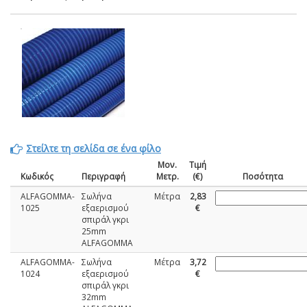
Στείλτε τη σελίδα σε ένα φίλο
Μον.
Τιμή
Κωδικός
Περιγραφή
Μετρ.
(€)
Ποσότητα
ALFAGOMMA-
Σωλήνα
Μέτρα
2,83
1025
εξαερισμού
€
σπιράλ γκρι
25mm
ALFAGOMMA
ALFAGOMMA-
Σωλήνα
Μέτρα
3,72
1024
εξαερισμού
€
σπιράλ γκρι
32mm