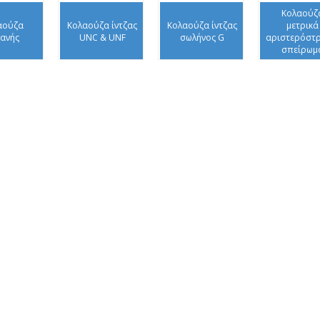
Κολαούζ
αούζα
Κολαούζα ίντζας
Κολαούζα ίντζας
μετρικά
ανής
UNC & UNF
σωλήνος G
αριστερόστ
σπείρωμ