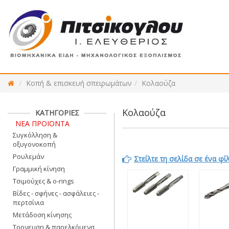
Κοπή & επισκευή σπειρωμάτων
Κολαούζα
Κολαούζα
ΚΑΤΗΓΟΡΙΕΣ
ΝΕΑ ΠΡΟΪΟΝΤΑ
Συγκόλληση &
οξυγονοκοπή
Ρουλεμάν
Στείλτε τη σελίδα σε ένα φί
Γραμμική κίνηση
Τσιμούχες & o-rings
Βίδες - σφήνες - ασφάλειες -
περτσίνια
Μετάδοση κίνησης
Τορνευση & παρελκόμενα