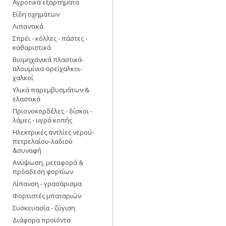
Αγροτικά εξαρτήματα
Είδη οχημάτων
Λιπαντικά
Σπρέι - κόλλες - πάστες -
καθαριστικά
Βιομηχανικά πλαστικά-
αλουμίνια-ορείχαλκοι-
χαλκοί
Υλικά παρεμβυσμάτων &
ελαστικά
Πριονοκορδέλες - δίσκοι -
λάμες - υγρά κοπής
Ηλεκτρικές αντλίες νερού-
πετρελαίου-λαδιού
&συναφή
Ανύψωση, μεταφορά &
πρόσδεση φορτίων
Λίπανση - γρασάρισμα
Φορτιστές μπαταριών
Συσκευασία - ζύγιση
Διάφορα προϊόντα