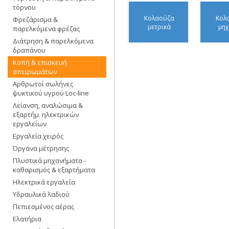
τόρνου
Κολαούζα
Κολ
Φρεζάρισμα &
μετρικά
μηχ
παρελκόμενα φρέζας
Διάτρηση & παρελκόμενα
δραπάνου
Κοπή & επισκευή
σπειρωμάτων
Αρθρωτοί σωλήνες
ψυκτικού υγρού Loc-line
Λείανση, αναλώσιμα &
εξαρτήμ. ηλεκτρικών
εργαλείων
Εργαλεία χειρός
Όργανα μέτρησης
Πλυστικά μηχανήματα -
καθαρισμός & εξαρτήματα
Ηλεκτρικά εργαλεία
Υδραυλικά λαδιού
Πεπιεσμένος αέρας
Ελατήρια