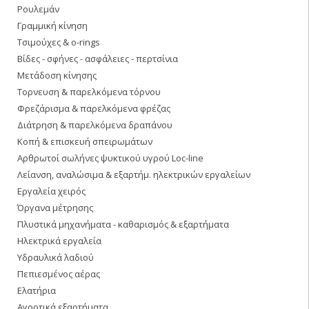
Ρουλεμάν
Γραμμική κίνηση
Τσιμούχες & o-rings
Βίδες - σφήνες - ασφάλειες - περτσίνια
Μετάδοση κίνησης
Τορνευση & παρελκόμενα τόρνου
Φρεζάρισμα & παρελκόμενα φρέζας
Διάτρηση & παρελκόμενα δραπάνου
Κοπή & επισκευή σπειρωμάτων
Αρθρωτοί σωλήνες ψυκτικού υγρού Loc-line
Λείανση, αναλώσιμα & εξαρτήμ. ηλεκτρικών εργαλείων
Εργαλεία χειρός
Όργανα μέτρησης
Πλυστικά μηχανήματα - καθαρισμός & εξαρτήματα
Ηλεκτρικά εργαλεία
Υδραυλικά λαδιού
Πεπιεσμένος αέρας
Ελατήρια
Αγροτικά εξαρτήματα