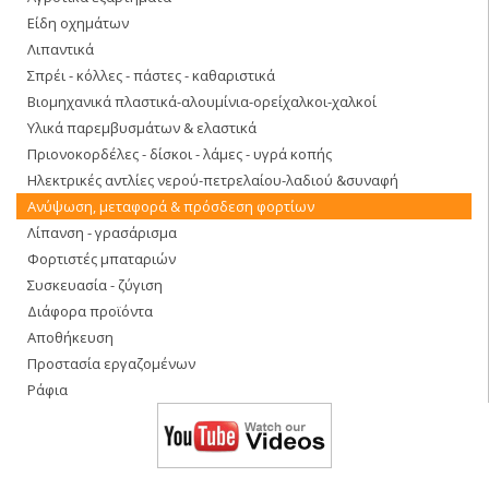
Είδη οχημάτων
Λιπαντικά
Σπρέι - κόλλες - πάστες - καθαριστικά
Βιομηχανικά πλαστικά-αλουμίνια-ορείχαλκοι-χαλκοί
Υλικά παρεμβυσμάτων & ελαστικά
Πριονοκορδέλες - δίσκοι - λάμες - υγρά κοπής
Ηλεκτρικές αντλίες νερού-πετρελαίου-λαδιού &συναφή
Ανύψωση, μεταφορά & πρόσδεση φορτίων
Λίπανση - γρασάρισμα
Φορτιστές μπαταριών
Συσκευασία - ζύγιση
Διάφορα προϊόντα
Αποθήκευση
Προστασία εργαζομένων
Ράφια