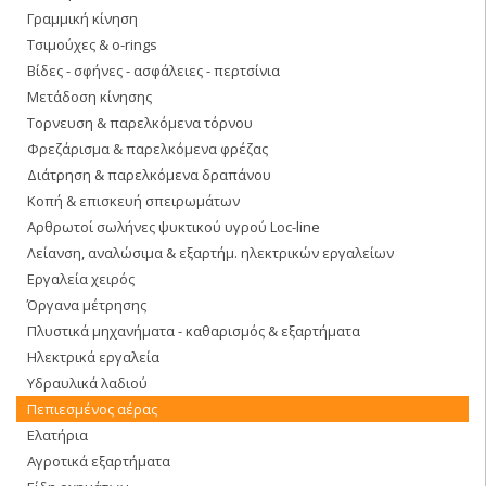
Γραμμική κίνηση
Τσιμούχες & o-rings
Βίδες - σφήνες - ασφάλειες - περτσίνια
Μετάδοση κίνησης
Τορνευση & παρελκόμενα τόρνου
Φρεζάρισμα & παρελκόμενα φρέζας
Διάτρηση & παρελκόμενα δραπάνου
Κοπή & επισκευή σπειρωμάτων
Αρθρωτοί σωλήνες ψυκτικού υγρού Loc-line
Λείανση, αναλώσιμα & εξαρτήμ. ηλεκτρικών εργαλείων
Εργαλεία χειρός
Όργανα μέτρησης
Πλυστικά μηχανήματα - καθαρισμός & εξαρτήματα
Ηλεκτρικά εργαλεία
Υδραυλικά λαδιού
Πεπιεσμένος αέρας
Ελατήρια
Αγροτικά εξαρτήματα