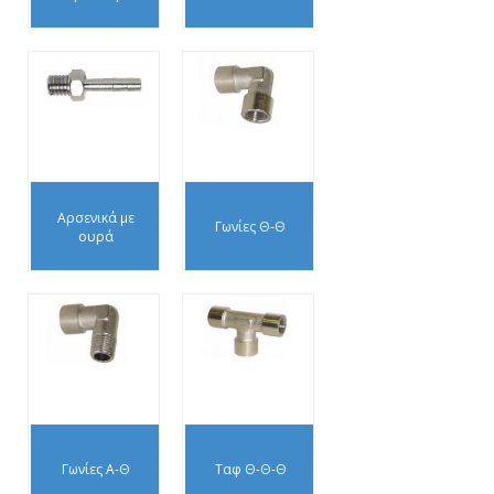
Αρσενικά με
Γωνίες Θ-Θ
ουρά
Γωνίες Α-Θ
Ταφ Θ-Θ-Θ