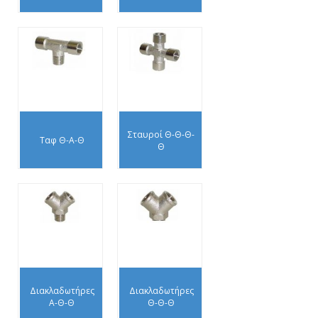
Σταυροί Θ-Θ-Θ-
Ταφ Θ-Α-Θ
Θ
Διακλαδωτήρες
Διακλαδωτήρες
Α-Θ-Θ
Θ-Θ-Θ