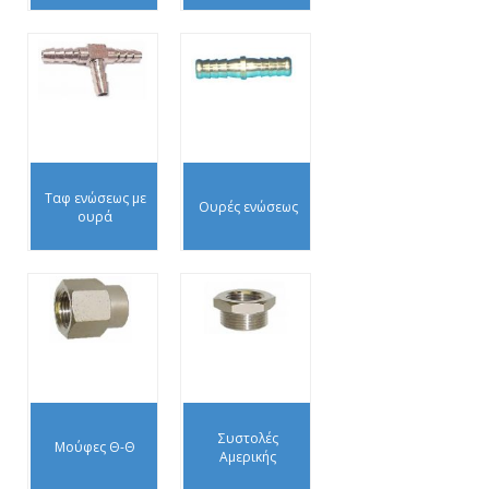
Ταφ ενώσεως με
Ουρές ενώσεως
ουρά
Συστολές
Μούφες Θ-Θ
Αμερικής