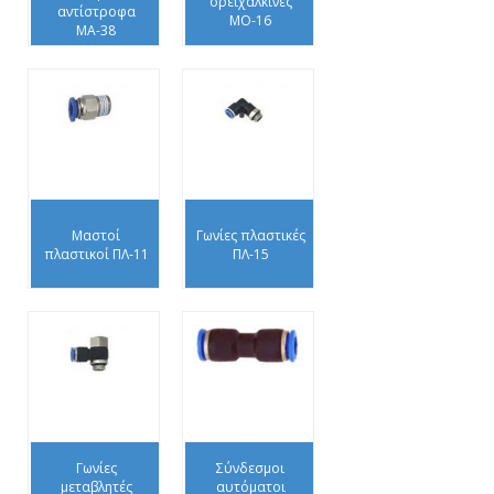
ορειχάλκινες
αντίστροφα
ΜΟ-16
ΜΑ-38
Μαστοί
Γωνίες πλαστικές
πλαστικοί ΠΛ-11
ΠΛ-15
Γωνίες
Σύνδεσμοι
μεταβλητές
αυτόματοι