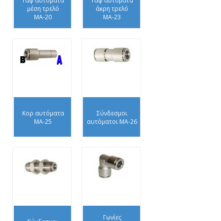
Ταφ αυτόματα
Ταφ αυτόματα
μέση τρελό
άκρη τρελό
ΜΑ-20
ΜΑ-23
Κορ αυτόματα
Σύνδεσμοι
ΜΑ-25
αυτόματοι ΜΑ-26
Γωνίες