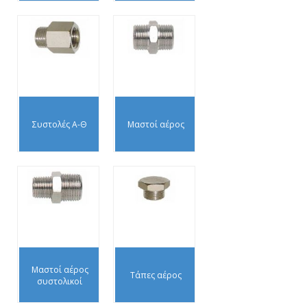
Συστολές Α-Θ
Μαστοί αέρος
Μαστοί αέρος
Τάπες αέρος
συστολικοί