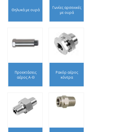
Γωνίες αρσενικές
Θηλυκά με ουρά
με ουρά
Προεκτάσεις
Ρακόρ αέρος
αέρος Α-Θ
κόντρα