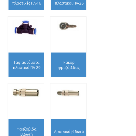
πλαστικές ΠΛ-16
πλαστικοί ΠΛ-26
Ταφ αυτόματα
Ρακόρ
πλαστικά ΠΛ-29
φρεζόβιδας
Φρεζόβιδα
Αρσενικό βιδωτό
βιδωτή