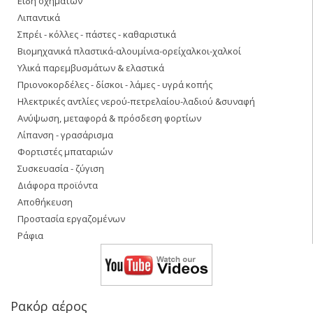
Είδη οχημάτων
Λιπαντικά
Σπρέι - κόλλες - πάστες - καθαριστικά
Βιομηχανικά πλαστικά-αλουμίνια-ορείχαλκοι-χαλκοί
Υλικά παρεμβυσμάτων & ελαστικά
Πριονοκορδέλες - δίσκοι - λάμες - υγρά κοπής
Ηλεκτρικές αντλίες νερού-πετρελαίου-λαδιού &συναφή
Ανύψωση, μεταφορά & πρόσδεση φορτίων
Λίπανση - γρασάρισμα
Φορτιστές μπαταριών
Συσκευασία - ζύγιση
Διάφορα προϊόντα
Αποθήκευση
Προστασία εργαζομένων
Ράφια
Ρακόρ αέρος