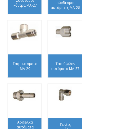
Σύνδεσμοι
σύνδεσμοι
κόντρα ΜΑ-27
αυτόματες ΜΑ-28
Ταφ αυτόματα
Ταφ ύψιλον
ΜΑ-29
αυτόματα ΜΑ-37
Αρσενικά
Γωνίες
αυτόματα