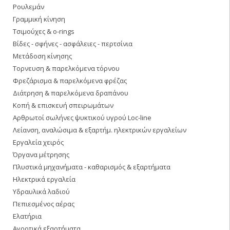
Ρουλεμάν
Γραμμική κίνηση
Τσιμούχες & o-rings
Βίδες - σφήνες - ασφάλειες - περτσίνια
Μετάδοση κίνησης
Τορνευση & παρελκόμενα τόρνου
Φρεζάρισμα & παρελκόμενα φρέζας
Διάτρηση & παρελκόμενα δραπάνου
Κοπή & επισκευή σπειρωμάτων
Αρθρωτοί σωλήνες ψυκτικού υγρού Loc-line
Λείανση, αναλώσιμα & εξαρτήμ. ηλεκτρικών εργαλείων
Εργαλεία χειρός
Όργανα μέτρησης
Πλυστικά μηχανήματα - καθαρισμός & εξαρτήματα
Ηλεκτρικά εργαλεία
Υδραυλικά λαδιού
Πεπιεσμένος αέρας
Ελατήρια
Αγροτικά εξαρτήματα