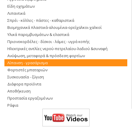
Είδη οχημάτων
Λιπαντικά
Σπρέι - κόλλες - πάστες - καθαριστικά
Βιομηχανικά πλαστικά-αλουμίνια-ορείχαλκοι-χαλκοί
Υλικά παρεμβυσμάτων & ελαστικά
Πριονοκορδέλες - δίσκοι - λάμες - υγρά κοπής
Ηλεκτρικές αντλίες νερού-πετρελαίου-λαδιού &συναφή
Ανύψωση, μεταφορά & πρόσδεση φορτίων
Λίπανση - γρασάρισμα
Φορτιστές μπαταριών
Συσκευασία - ζύγιση
Διάφορα προϊόντα
Αποθήκευση
Προστασία εργαζομένων
Ράφια