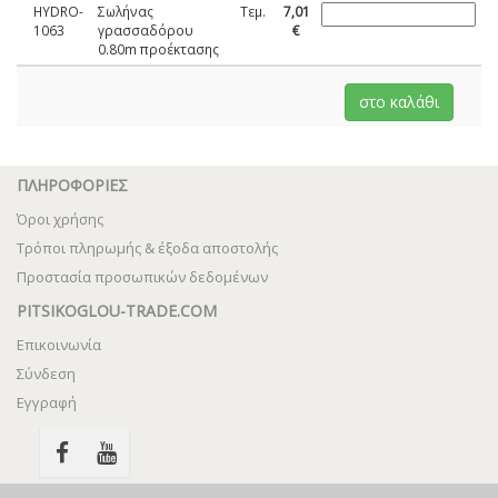
HYDRO-
Σωλήνας
Τεμ.
7,01
1063
γρασσαδόρου
€
0.80m προέκτασης
ΠΛΗΡΟΦΟΡΙΕΣ
Όροι χρήσης
Τρόποι πληρωμής & έξοδα αποστολής
Προστασία προσωπικών δεδομένων
PITSIKOGLOU-TRADE.COM
Επικοινωνία
Σύνδεση
Εγγραφή