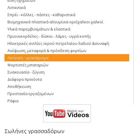
Είδη οχημάτων
Λιπαντικά
Σπρέι - κόλλες - πάστες - καθαριστικά
Βιομηχανικά πλαστικά-αλουμίνια-ορείχαλκοι-χαλκοί
Υλικά παρεμβυσμάτων & ελαστικά
Πριονοκορδέλες - δίσκοι - λάμες - υγρά κοπής
Ηλεκτρικές αντλίες νερού-πετρελαίου-λαδιού &συναφή
Ανύψωση, μεταφορά & πρόσδεση φορτίων
Λίπανση - γρασάρισμα
Φορτιστές μπαταριών
Συσκευασία - ζύγιση
Διάφορα προϊόντα
Αποθήκευση
Προστασία εργαζομένων
Ράφια
Σωλήνες γρασσαδόρων