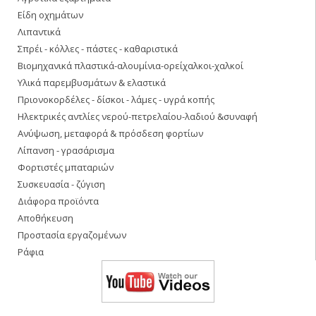
Είδη οχημάτων
Λιπαντικά
Σπρέι - κόλλες - πάστες - καθαριστικά
Βιομηχανικά πλαστικά-αλουμίνια-ορείχαλκοι-χαλκοί
Υλικά παρεμβυσμάτων & ελαστικά
Πριονοκορδέλες - δίσκοι - λάμες - υγρά κοπής
Ηλεκτρικές αντλίες νερού-πετρελαίου-λαδιού &συναφή
Ανύψωση, μεταφορά & πρόσδεση φορτίων
Λίπανση - γρασάρισμα
Φορτιστές μπαταριών
Συσκευασία - ζύγιση
Διάφορα προϊόντα
Αποθήκευση
Προστασία εργαζομένων
Ράφια