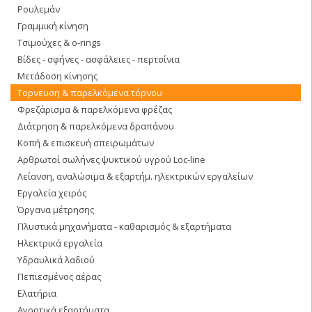
Ρουλεμάν
Γραμμική κίνηση
Τσιμούχες & o-rings
Βίδες - σφήνες - ασφάλειες - περτσίνια
Μετάδοση κίνησης
Τορνευση & παρελκόμενα τόρνου
Φρεζάρισμα & παρελκόμενα φρέζας
Διάτρηση & παρελκόμενα δραπάνου
Κοπή & επισκευή σπειρωμάτων
Αρθρωτοί σωλήνες ψυκτικού υγρού Loc-line
Λείανση, αναλώσιμα & εξαρτήμ. ηλεκτρικών εργαλείων
Εργαλεία χειρός
Όργανα μέτρησης
Πλυστικά μηχανήματα - καθαρισμός & εξαρτήματα
Ηλεκτρικά εργαλεία
Υδραυλικά λαδιού
Πεπιεσμένος αέρας
Ελατήρια
Αγροτικά εξαρτήματα