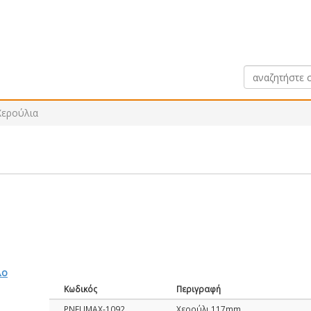
Χερούλια
λο
Κωδικός
Περιγραφή
PNEUMAX-1092
Χερούλι 117mm