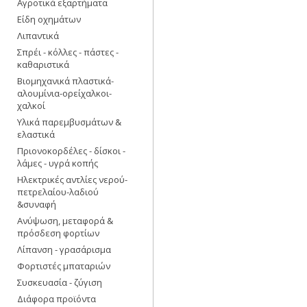
Αγροτικά εξαρτήματα
Είδη οχημάτων
Λιπαντικά
Σπρέι - κόλλες - πάστες -
καθαριστικά
Βιομηχανικά πλαστικά-
αλουμίνια-ορείχαλκοι-
χαλκοί
Υλικά παρεμβυσμάτων &
ελαστικά
Πριονοκορδέλες - δίσκοι -
λάμες - υγρά κοπής
Ηλεκτρικές αντλίες νερού-
πετρελαίου-λαδιού
&συναφή
Ανύψωση, μεταφορά &
πρόσδεση φορτίων
Λίπανση - γρασάρισμα
Φορτιστές μπαταριών
Συσκευασία - ζύγιση
Διάφορα προϊόντα