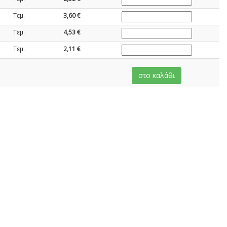
Τεμ.
3,60 €
Τεμ.
4,53 €
Τεμ.
2,11 €