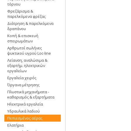
τόρνου
Φρεζάρισμα &
παρελκόμενα φρέζας
Διάτρηση & παρελκόμενα
δραπάνου
Κοπή & επισκευή
σπειρωμάτων
Αρθρωτοί σωλήνες
ψυκτικού υγρού Loc-line
Λείανση, αναλώσιμα &
εξαρτήμ. ηλεκτρικών
εργαλείων
Εργαλεία χειρός
Όργανα μέτρησης
Πλυστικά μηχανήματα -
καθαρισμός & εξαρτήματα
Ηλεκτρικά εργαλεία
Υδραυλικά λαδιού
Πεπιεσμένος αέρας
Ελατήρια