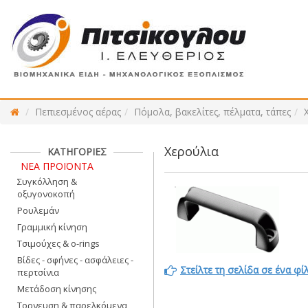
Πεπιεσμένος αέρας
Πόμολα, βακελίτες, πέλματα, τάπες
Χερούλια
ΚΑΤΗΓΟΡΙΕΣ
ΝΕΑ ΠΡΟΪΟΝΤΑ
Συγκόλληση &
οξυγονοκοπή
Ρουλεμάν
Γραμμική κίνηση
Τσιμούχες & o-rings
Βίδες - σφήνες - ασφάλειες -
Στείλτε τη σελίδα σε ένα φί
περτσίνια
Μετάδοση κίνησης
Τορνευση & παρελκόμενα